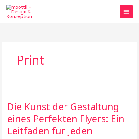
Zum
Inhalt
springen
Print
Die
Kunst
Die Kunst der Gestaltung
der
Gestaltung
eines Perfekten Flyers: Ein
eines
Leitfaden für Jeden
Perfekten
Flyers: